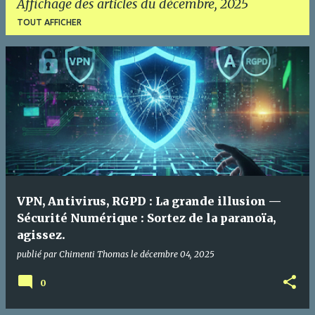
Affichage des articles du décembre, 2025
TOUT AFFICHER
A
r
t
i
c
l
e
VPN, Antivirus, RGPD : La grande illusion —
s
Sécurité Numérique : Sortez de la paranoïa,
agissez.
publié par
Chimenti Thomas
le
décembre 04, 2025
0